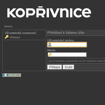
Galerie
Přihlášení k Vašemu účtu
Uživatelská nastavení
Přihlásit
Uživatelské jméno
Heslo
Lost or forgotten passwords can be retrieved using 