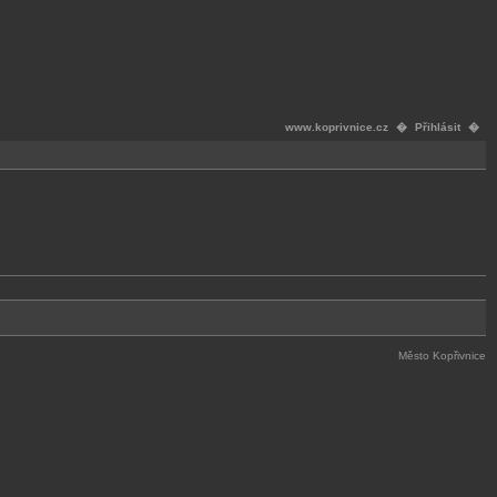
www.koprivnice.cz
�
Přihlásit
�
Město Kopřivnice