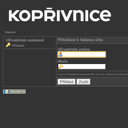
Galerie
Přihlášení k Vašemu účtu
Uživatelská nastavení
Přihlásit
Uživatelské jméno
Heslo
Lost or forgotten passwords can be retrieved using 