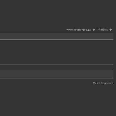
www.koprivnice.cz
�
Přihlásit
�
Město Kopřivnice