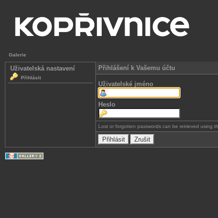
Galerie
Přihlášení k Vašemu účtu
Uživatelská nastavení
Přihlásit
Uživatelské jméno
Heslo
Lost or forgotten passwords can be retrieved using 