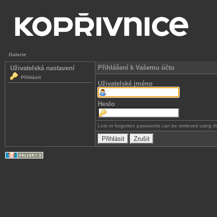
Galerie
Přihlášení k Vašemu účtu
Uživatelská nastavení
Přihlásit
Uživatelské jméno
Heslo
Lost or forgotten passwords can be retrieved using 