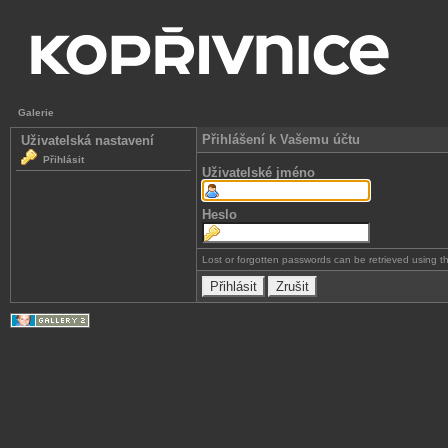
Galerie
Přihlášení k Vašemu účtu
Uživatelská nastavení
Přihlásit
Uživatelské jméno
Heslo
Lost or forgotten passwords can be retrieved using 