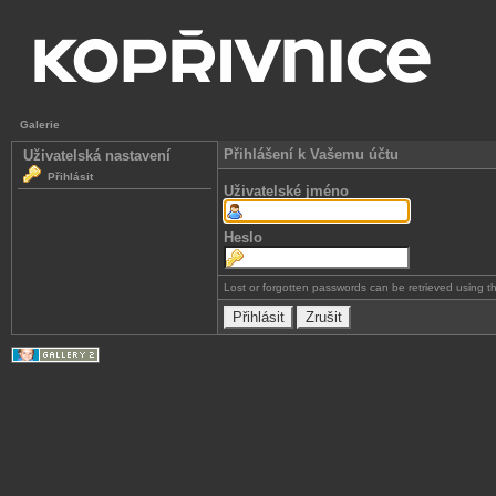
Galerie
Přihlášení k Vašemu účtu
Uživatelská nastavení
Přihlásit
Uživatelské jméno
Heslo
Lost or forgotten passwords can be retrieved using 