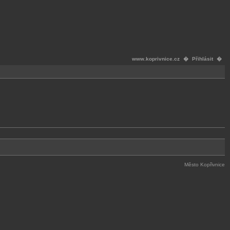
www.koprivnice.cz
�
Přihlásit
�
Město Kopřivnice