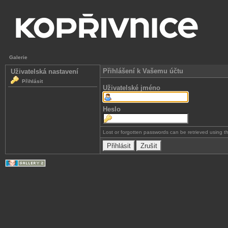
Galerie
Přihlášení k Vašemu účtu
Uživatelská nastavení
Přihlásit
Uživatelské jméno
Heslo
Lost or forgotten passwords can be retrieved using 