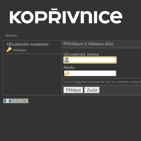
Galerie
Přihlášení k Vašemu účtu
Uživatelská nastavení
Přihlásit
Uživatelské jméno
Heslo
Lost or forgotten passwords can be retrieved using 