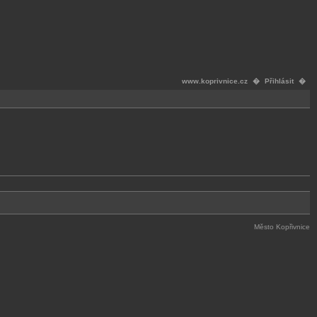
www.koprivnice.cz
�
Přihlásit
�
Město Kopřivnice