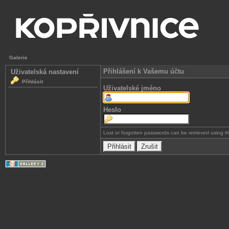
Galerie
Přihlášení k Vašemu účtu
Uživatelská nastavení
Přihlásit
Uživatelské jméno
Heslo
Lost or forgotten passwords can be retrieved using 