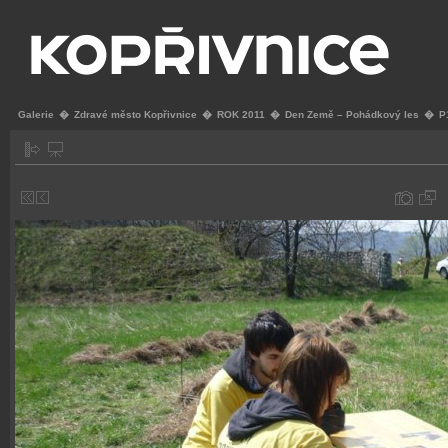
Galerie
�
Zdravé město Kopřivnice
�
ROK 2011
�
Den Země – Pohádkový les
�
P