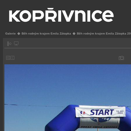
Galerie
�
Běh rodným krajem Emila Zátopka
�
Běh rodným krajem Emila Zátopka 2