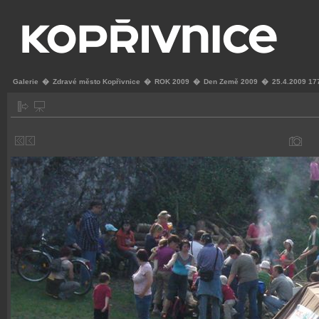
Galerie
�
Zdravé město Kopřivnice
�
ROK 2009
�
Den Země 2009
�
25.4.2009 17