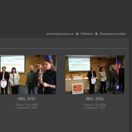
www.koprivnice.cz
�
Přihlásit
�
Postranní proužek
IMG_0757
IMG_0761
Datum: 6.10.2009
Datum: 6.10.2009
Zobrazení: 1839
Zobrazení: 1767