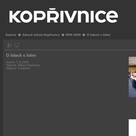
Galerie
�
Zdravé město Kopřivnice
�
ROK 2009
�
O lidech s lidmi
O lidech s lidmi
Datum: 5.11.2009
Vlastník: Město Kopřivnice
Velikost: 5 položek