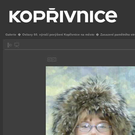
Galerie
�
Oslavy 60. výročí povýšení Kopřivnice na město
�
Zasazení pamětního st