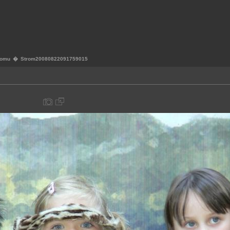
romu
�
Strom20080822091759015