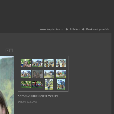
www.koprivnice.cz
�
Přihlásit
�
Postranní proužek
Strom20080822091759015
Datum: 22.8.2008