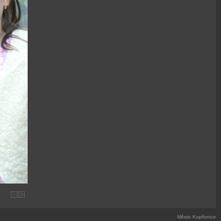
Město Kopřivnice