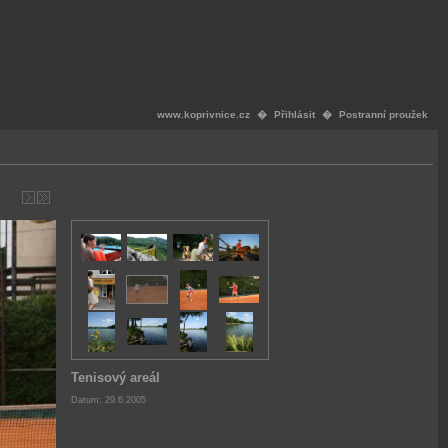
www.koprivnice.cz
�
Přihlásit
�
Postranní proužek
Tenisový areál
Datum: 29.6.2005