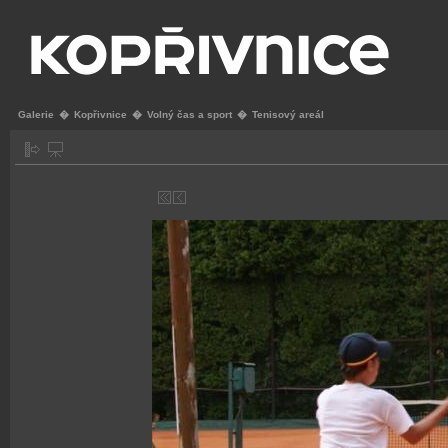
Galerie
�
Kopřivnice
�
Volný čas a sport
�
Tenisový areál