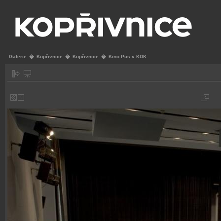
Galerie
�
Kopřivnice
�
Kopřivnice
�
Kino Pus v KDK