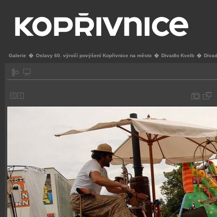
Galerie
�
Oslavy 60. výročí povýšení Kopřivnice na město
�
Divadlo Kvelb
�
Diva