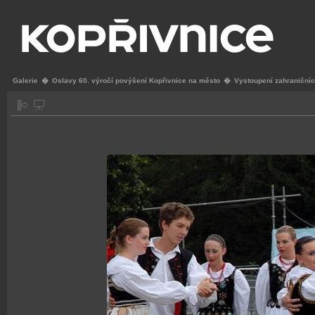
Galerie
�
Oslavy 60. výročí povýšení Kopřivnice na město
�
Vystoupení zahraniční