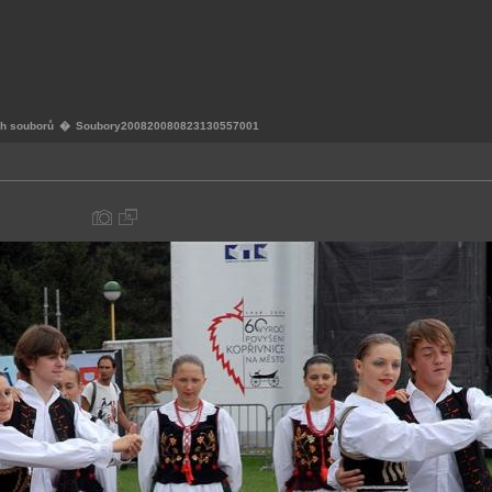
ch souborů
�
Soubory200820080823130557001