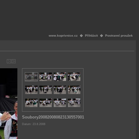
www.koprivnice.cz
�
Přihlásit
�
Postranní proužek
Soubory200820080823130557001
Datum: 23.8.2008