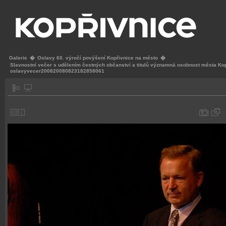
Galerie
�
Oslavy 60. výročí povýšení Kopřivnice na město
�
Slavnostní večer s udělením čestných občanství a titulů významná osobnost města Ko
oslavyvecer200820080823182858061