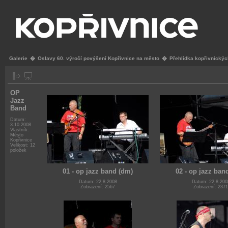
Galerie
�
Oslavy 60. výročí povýšení Kopřivnice na město
�
Přehlídka kopřivnickýc
OP
Jazz
Band
Datum:
3.10.2008
Vlastník:
Město
Kopřivnice
Velikost: 12
položek
01 - op jazz band (dm)
02 - op jazz ban
Datum: 22.8.2008
Datum: 22.8.200
Zobrazení: 2567
Zobrazení: 2371