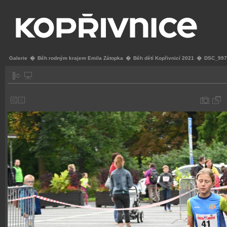
Galerie
�
Běh rodným krajem Emila Zátopka
�
Běh dětí Kopřivnicí 2021
�
DSC_997