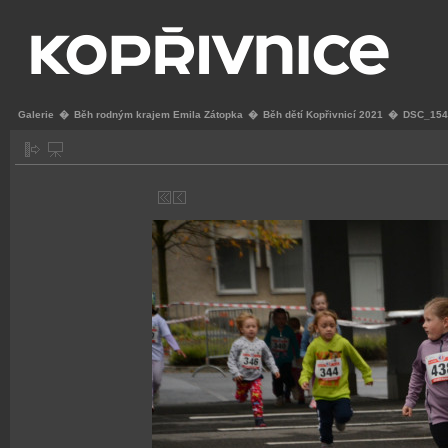
Galerie
�
Běh rodným krajem Emila Zátopka
�
Běh dětí Kopřivnicí 2021
�
DSC_154