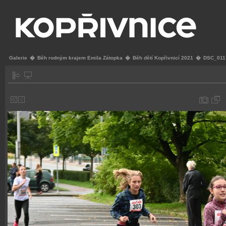
Galerie
�
Běh rodným krajem Emila Zátopka
�
Běh dětí Kopřivnicí 2021
�
DSC_011