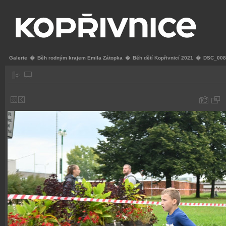
Galerie
�
Běh rodným krajem Emila Zátopka
�
Běh dětí Kopřivnicí 2021
�
DSC_008