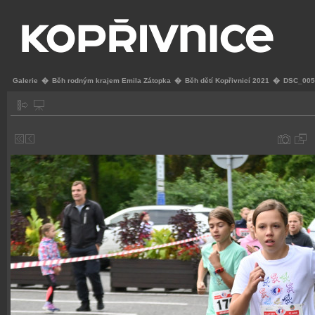
Galerie
�
Běh rodným krajem Emila Zátopka
�
Běh dětí Kopřivnicí 2021
�
DSC_005