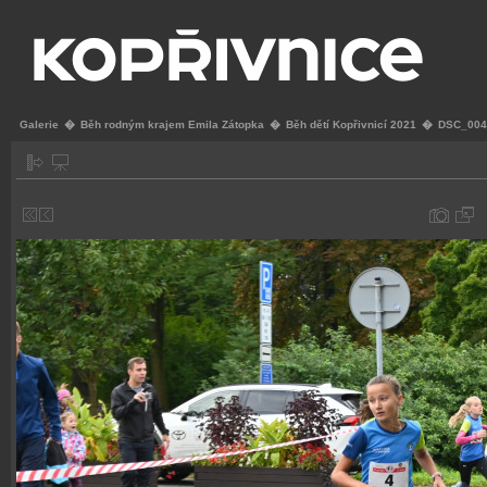
Galerie
�
Běh rodným krajem Emila Zátopka
�
Běh dětí Kopřivnicí 2021
�
DSC_004