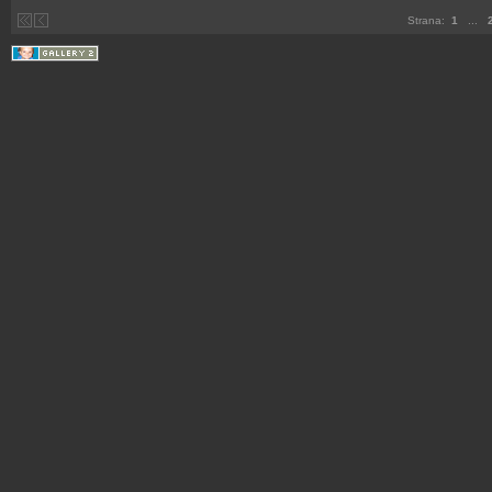
Strana:
1
...