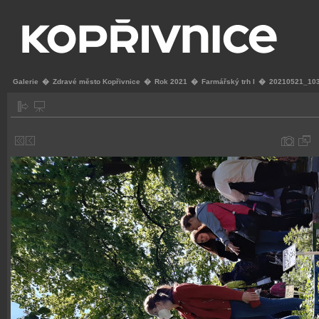
Galerie
�
Zdravé město Kopřivnice
�
Rok 2021
�
Farmářský trh I
�
20210521_103