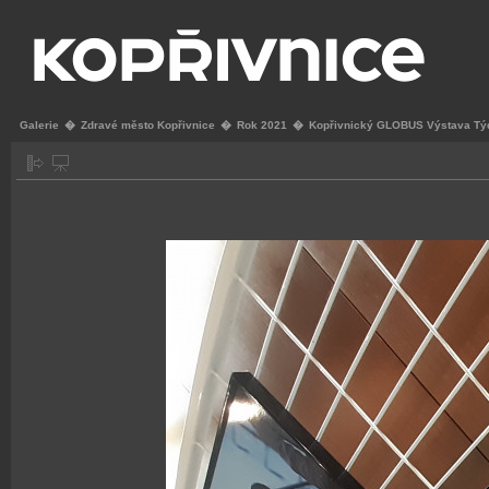
Galerie
�
Zdravé město Kopřivnice
�
Rok 2021
�
Kopřivnický GLOBUS Výstava Týde