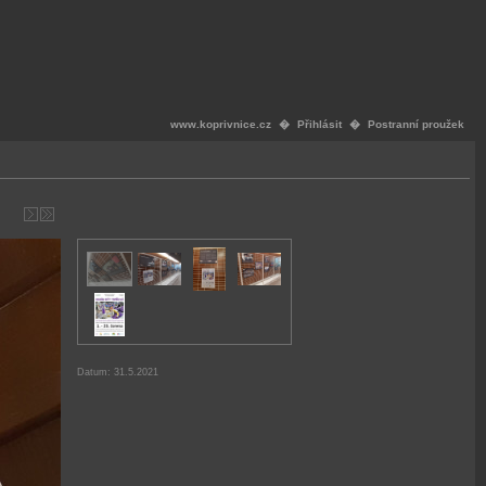
www.koprivnice.cz
�
Přihlásit
�
Postranní proužek
Datum: 31.5.2021