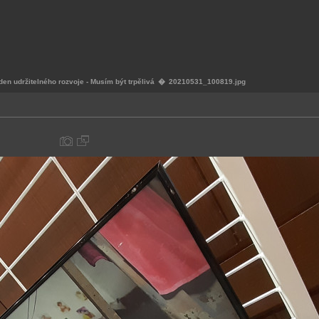
n udržitelného rozvoje - Musím být trpělivá
�
20210531_100819.jpg