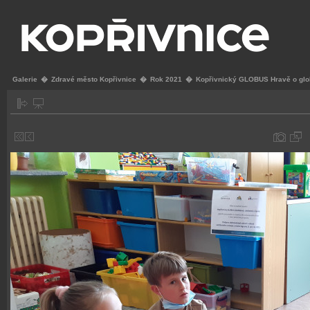
Galerie
�
Zdravé město Kopřivnice
�
Rok 2021
�
Kopřivnický GLOBUS Hravě o glo