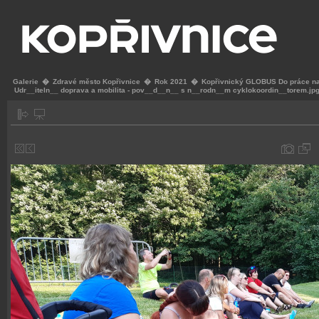
Galerie
�
Zdravé město Kopřivnice
�
Rok 2021
�
Kopřivnický GLOBUS Do práce na
Udr__iteln__ doprava a mobilita - pov__d__n__ s n__rodn__m cyklokoordin__torem.jp