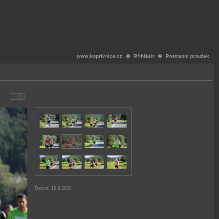
www.koprivnice.cz
�
Přihlásit
�
Postranní proužek
Datum: 19.9.2020