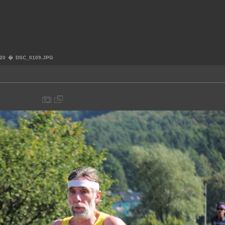
020
�
DSC_0109.JPG