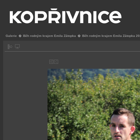
Galerie
�
Běh rodným krajem Emila Zátopka
�
Běh rodným krajem Emila Zátopka 2