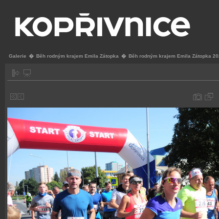
Galerie
�
Běh rodným krajem Emila Zátopka
�
Běh rodným krajem Emila Zátopka 2