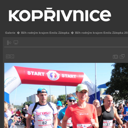
Galerie
�
Běh rodným krajem Emila Zátopka
�
Běh rodným krajem Emila Zátopka 2