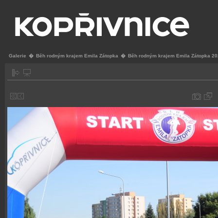
Galerie
�
Běh rodným krajem Emila Zátopka
�
Běh rodným krajem Emila Zátopka 2