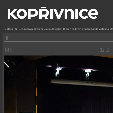
Galerie
�
Běh rodným krajem Emila Zátopka
�
Běh rodným krajem Emila Zátopka 2