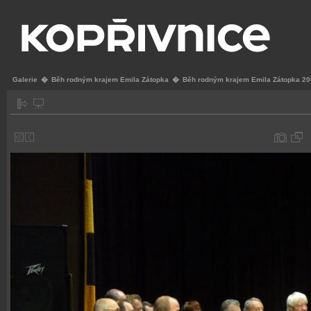
Galerie
�
Běh rodným krajem Emila Zátopka
�
Běh rodným krajem Emila Zátopka 2