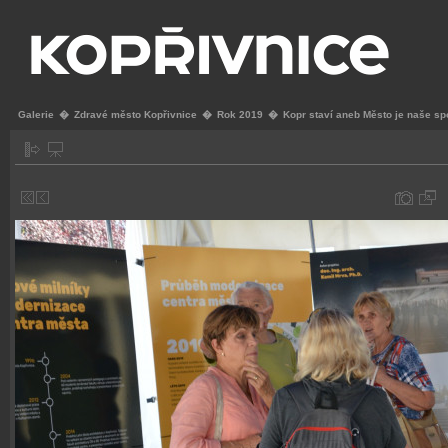
Galerie
�
Zdravé město Kopřivnice
�
Rok 2019
�
Kopr staví aneb Město je naše sp