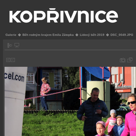
Galerie
�
Běh rodným krajem Emila Zátopka
�
Lidový běh 2019
�
DSC_0049.JPG