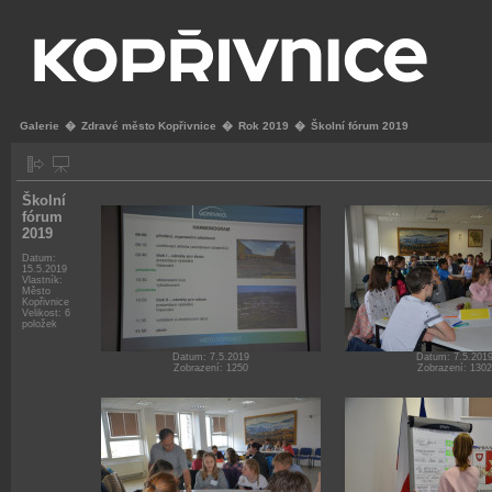
Galerie
�
Zdravé město Kopřivnice
�
Rok 2019
�
Školní fórum 2019
Školní
fórum
2019
Datum:
15.5.2019
Vlastník:
Město
Kopřivnice
Velikost: 6
položek
Datum: 7.5.2019
Datum: 7.5.201
Zobrazení: 1250
Zobrazení: 1302