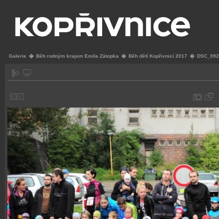
Galerie
�
Běh rodným krajem Emila Zátopka
�
Běh dětí Kopřivnicí 2017
�
DSC_092