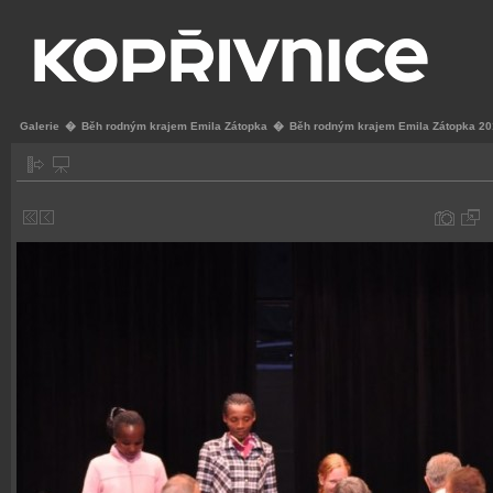
Galerie
�
Běh rodným krajem Emila Zátopka
�
Běh rodným krajem Emila Zátopka 2