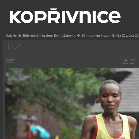
Galerie
�
Běh rodným krajem Emila Zátopka
�
Běh rodným krajem Emila Zátopka 2