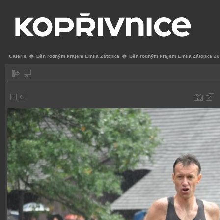
Galerie
�
Běh rodným krajem Emila Zátopka
�
Běh rodným krajem Emila Zátopka 2