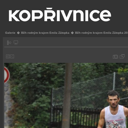
Galerie
�
Běh rodným krajem Emila Zátopka
�
Běh rodným krajem Emila Zátopka 2