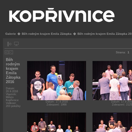
Galerie
�
Běh rodným krajem Emila Zátopka
�
Běh rodným krajem Emila Zátopka 2
Strana:
1
Běh
rodným
krajem
Emila
Zátopka
2016
Datum:
20.9.2016
Vlastník:
Město
Kopřivnice
Datum: 17.9.2016
Datum: 17.9.201
Velikost:
Zobrazení: 1966
Zobrazení: 2125
203 položky