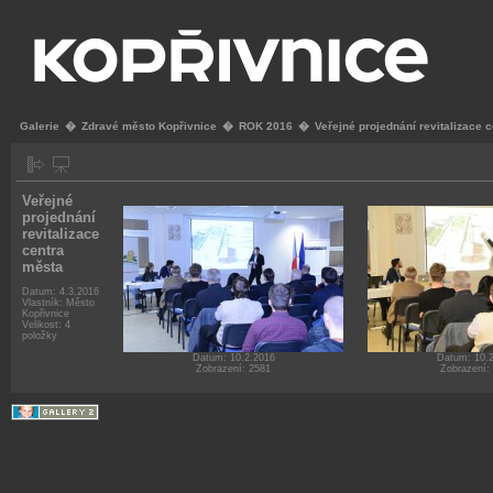
Galerie
�
Zdravé město Kopřivnice
�
ROK 2016
�
Veřejné projednání revitalizace 
Veřejné
projednání
revitalizace
centra
města
Datum: 4.3.2016
Vlastník: Město
Kopřivnice
Velikost: 4
položky
Datum: 10.2.2016
Datum: 10.
Zobrazení: 2581
Zobrazení: