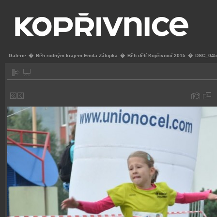
Galerie
�
Běh rodným krajem Emila Zátopka
�
Běh dětí Kopřivnicí 2015
�
DSC_045