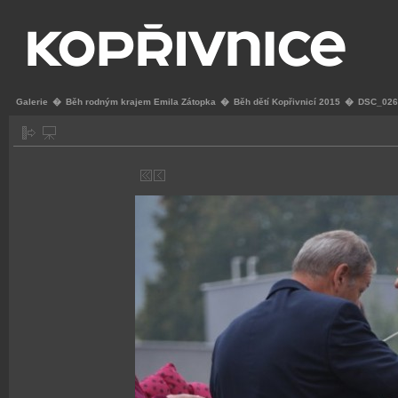
Galerie
�
Běh rodným krajem Emila Zátopka
�
Běh dětí Kopřivnicí 2015
�
DSC_026