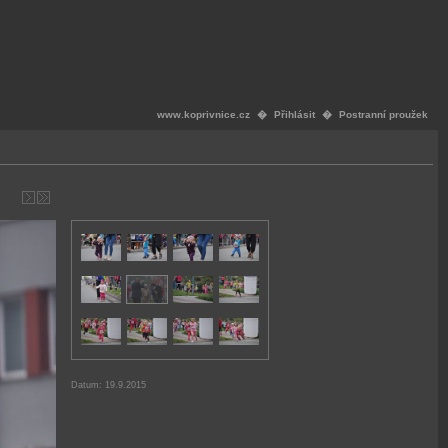
www.koprivnice.cz
�
Přihlásit
�
Postranní proužek
Datum: 19.9.2015