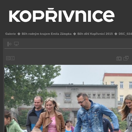
Galerie
�
Běh rodným krajem Emila Zátopka
�
Běh dětí Kopřivnicí 2015
�
DSC_024